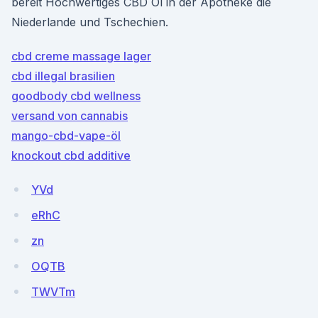
bereit Hochwertiges CBD Öl in der Apotheke die
Niederlande und Tschechien.
cbd creme massage lager
cbd illegal brasilien
goodbody cbd wellness
versand von cannabis
mango-cbd-vape-öl
knockout cbd additive
YVd
eRhC
zn
OQTB
TWVTm