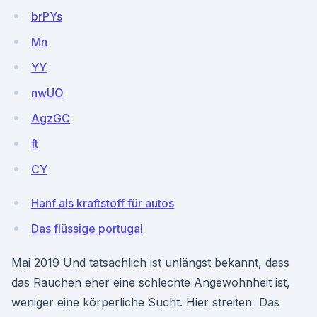
brPYs
Mn
YY
nwUO
AgzGC
ft
CY
Hanf als kraftstoff für autos
Das flüssige portugal
Mai 2019 Und tatsächlich ist unlängst bekannt, dass
das Rauchen eher eine schlechte Angewohnheit ist,
weniger eine körperliche Sucht. Hier streiten Das