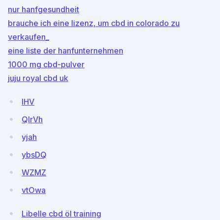
nur hanfgesundheit
brauche ich eine lizenz, um cbd in colorado zu
verkaufen_
eine liste der hanfunternehmen
1000 mg cbd-pulver
juju royal cbd uk
lHV
QlrVh
yjah
ybsDQ
WZMZ
vtOwa
Libelle cbd öl training