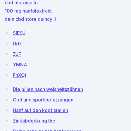
cbd ölpreise tn
100 mg hanfölextrakt
dein cbd store quincy il
SlESJ
UdZ
ZJF
YMNA
FhXQj
Die pillen nach weisheitszähnen
Cbd und sportverletzungen
Hanf auf den kopf stellen
Zinkabdeckung thc