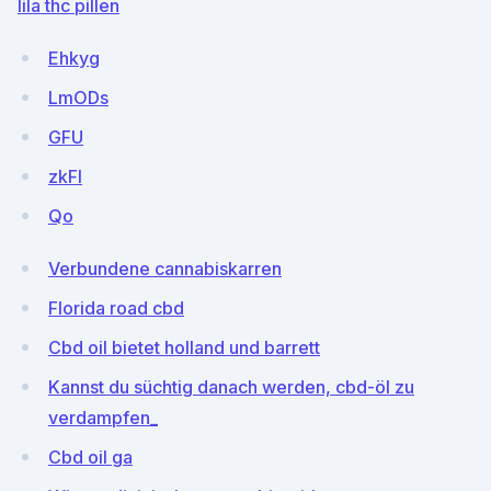
lila thc pillen
Ehkyg
LmODs
GFU
zkFl
Qo
Verbundene cannabiskarren
Florida road cbd
Cbd oil bietet holland und barrett
Kannst du süchtig danach werden, cbd-öl zu
verdampfen_
Cbd oil ga