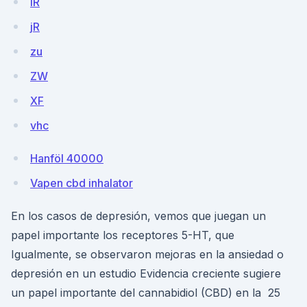
iR
jR
zu
ZW
XF
vhc
Hanföl 40000
Vapen cbd inhalator
En los casos de depresión, vemos que juegan un
papel importante los receptores 5-HT, que
Igualmente, se observaron mejoras en la ansiedad o
depresión en un estudio Evidencia creciente sugiere
un papel importante del cannabidiol (CBD) en la 25