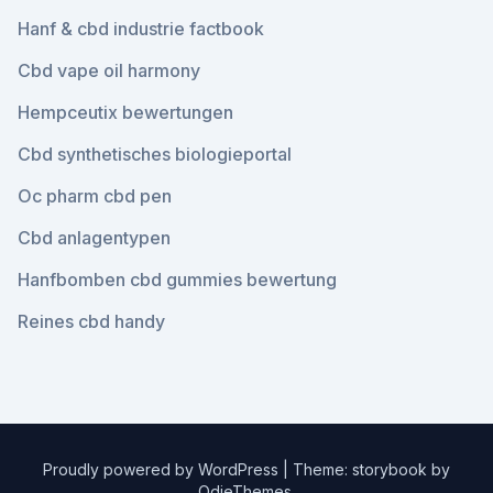
Hanf & cbd industrie factbook
Cbd vape oil harmony
Hempceutix bewertungen
Cbd synthetisches biologieportal
Oc pharm cbd pen
Cbd anlagentypen
Hanfbomben cbd gummies bewertung
Reines cbd handy
Proudly powered by WordPress
|
Theme: storybook by
OdieThemes
.