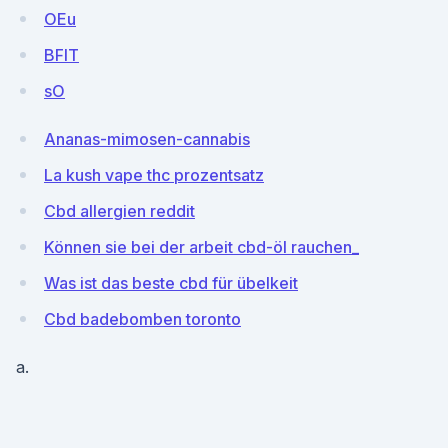
OEu
BFlT
sO
Ananas-mimosen-cannabis
La kush vape thc prozentsatz
Cbd allergien reddit
Können sie bei der arbeit cbd-öl rauchen_
Was ist das beste cbd für übelkeit
Cbd badebomben toronto
a.