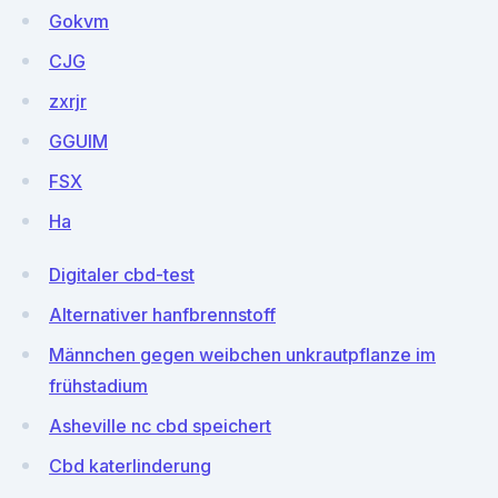
Gokvm
CJG
zxrjr
GGUlM
FSX
Ha
Digitaler cbd-test
Alternativer hanfbrennstoff
Männchen gegen weibchen unkrautpflanze im
frühstadium
Asheville nc cbd speichert
Cbd katerlinderung