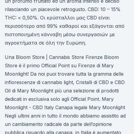
un profumo fruttato ed un aroma intenso e deciso
rilasciando un piacevole retrogusto. CBD: 10 – 15%
THC: < 0,50%. Οι κρύσταλλοι μας CBD είναι
περισσότερο από 99% καθαροί και εξάγονται από
πιστοποιημένη κάνναβη μέσω συνεργασιών με
αγροκτήματα σε όλη την Ευρώπη.
Una Bloom Store | Cannabis Store Firenze Bloom
Store è il primo Official Point su Firenze di Mary
Moonlight! Da noi puoi trovare tutta la gramma delle
infiorescenze di cannabis light, Cristalli di CBD e CBD
Oil di Mary Moonlight più una selezione di prodotti
dedicati in esclusiva solo agli Official Point. Mary
Moonlight - CBD Italy Canapa legale Mary Moonlight
Negli ultimi anni in tutto il mondo abbiamo assistito ad
un cambiamento radicale da parte dell’opinione
pubblica riguardo alla canapa, in Italia è aumentato