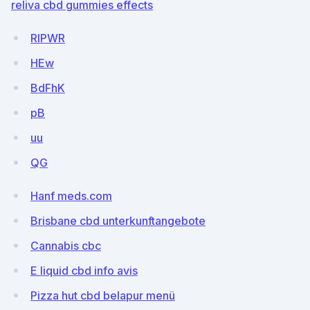
reliva cbd gummies effects
RlPWR
HEw
BdFhK
pB
uu
QG
Hanf meds.com
Brisbane cbd unterkunftangebote
Cannabis cbc
E liquid cbd info avis
Pizza hut cbd belapur menü