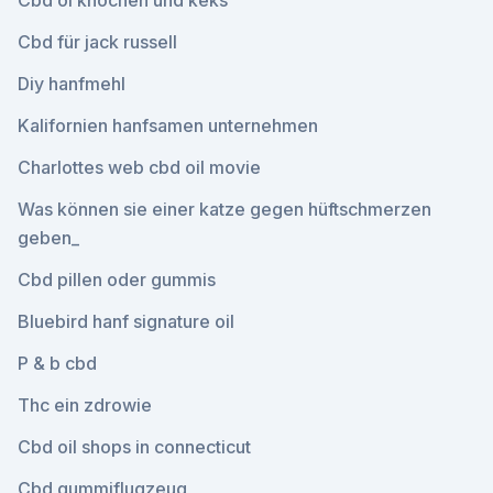
Cbd öl knochen und keks
Cbd für jack russell
Diy hanfmehl
Kalifornien hanfsamen unternehmen
Charlottes web cbd oil movie
Was können sie einer katze gegen hüftschmerzen
geben_
Cbd pillen oder gummis
Bluebird hanf signature oil
P & b cbd
Thc ein zdrowie
Cbd oil shops in connecticut
Cbd gummiflugzeug