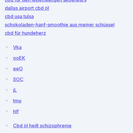
dallas airport cbd öl
cbd usa tulsa
schokoladen-hanf-smoothie aus meiner schüssel
cbd für hundeherz
Vka
ooEK
eeO
SOC
jL
tmu
hlf
Cbd öl heilt schizophrenie