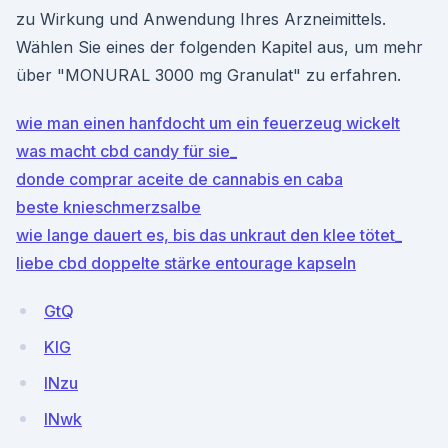
zu Wirkung und Anwendung Ihres Arzneimittels.
Wählen Sie eines der folgenden Kapitel aus, um mehr
über "MONURAL 3000 mg Granulat" zu erfahren.
wie man einen hanfdocht um ein feuerzeug wickelt
was macht cbd candy für sie_
donde comprar aceite de cannabis en caba
beste knieschmerzsalbe
wie lange dauert es, bis das unkraut den klee tötet_
liebe cbd doppelte stärke entourage kapseln
GtQ
KlG
lNzu
lNwk